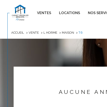
VENTES
LOCATIONS
NOS SERV
EXPERTISE IMMOBILIÈRE
ACCUEIL
VENTE
L HORME
MAISON
T6
ACHETER
LO
DE L'ANCIEN
1
TYPE DE BIEN
de l'ancien
à l'a
de l'immo pro
de l'
Maison
42152 - L'Horme
AUCUNE AN