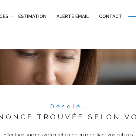
ICES
ESTIMATION
ALERTE EMAIL
CONTACT
GESTION LOCATIVE
VOIR LES
0
ANNONCES
UER
ESTIMER
1
LOCALISATION
BUDGET
nnée
immo pro
6 Pièces
Désolé,
NONCE TROUVÉE SELON VO
Effectuez une nouvelle recherche en modifiant vos critères