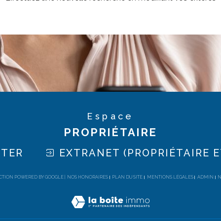
Espace
PROPRIÉTAIRE
CTER
EXTRANET (PROPRIÉTAIRE E
DUCTION POWERED BY GOOGLE |
NOS HONORAIRES
PLAN DU SITE
MENTIONS LÉGALES
ADMIN
N