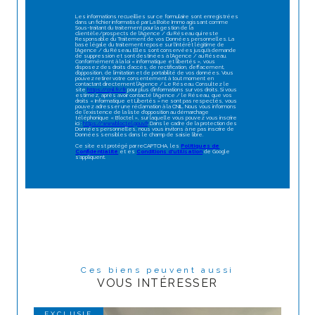
Les informations recueillies sur ce formulaire sont enregistrées
dans un fichier informatisé par La Boite Immo agissant comme
Sous-traitant du traitement pour la gestion de la
clientèle/prospects de l'Agence / du Réseau qui reste
Responsable du Traitement de vos Données personnelles. La
base légale du traitement repose sur l'intérêt légitime de
l'Agence / du Réseau. Elles sont conservées jusqu'à demande
de suppression et sont destinées à l'Agence / au Réseau.
Conformément à la loi « informatique et libertés », vous
disposez des droits d’accès, de rectification, d’effacement,
d’opposition, de limitation et de portabilité de vos données. Vous
pouvez retirer votre consentement à tout moment en
contactant directement l’Agence / Le Réseau. Consultez le
site
https://cnil.fr/fr
pour plus d’informations sur vos droits. Si vous
estimez, après avoir contacté l'Agence / le Réseau, que vos
droits « Informatique et Libertés » ne sont pas respectés, vous
pouvez adresser une réclamation à la CNIL. Nous vous informons
de l’existence de la liste d'opposition au démarchage
téléphonique « Bloctel », sur laquelle vous pouvez vous inscrire
ici :
https://www.bloctel.gouv.fr
. Dans le cadre de la protection des
Données personnelles, nous vous invitons à ne pas inscrire de
Données sensibles dans le champ de saisie libre.
Ce site est protégé par reCAPTCHA, les
Politiques de
Confidentialité
et es
Conditions d'utilisation
de Google
s'appliquent.
Ces biens peuvent aussi
VOUS INTÉRESSER
EXCLUSIF