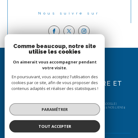
Nous suivre sur
Comme beaucoup, notre site
utilise les cookies
Espace
PROPRIÉTAIRE
On aimerait vous accompagner pendant
votre visite.
SE CONNECTER
En poursuivant, vous acceptez l'utilisation des
cookies par ce site, afin de vous proposer des
EXTRANET (PROPRIÉTAIRE ET
contenus adaptés et réaliser des statistiques !
LOCATAIRE)
© 2026 | TOUS DROITS RÉSERVÉS | TRADUCTION POWERED BY GOOGLE |
NOS HONORAIRES
PLAN DU SITE
MENTIONS LÉGALES
ADMIN
NOS LIENS
PARAMÉTRER
POLITIQUE RGPD
COOKIES
TOUT ACCEPTER