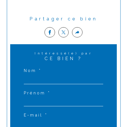
Partager ce bien
Intéressé(e) par
CE BIEN ?
Nom *
Prénom *
E-mail *