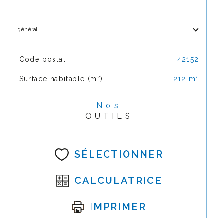
général
TRAD_SIROCCO_Caracteristique
Valeurs
Code postal
42152
Surface habitable (m²)
212 m²
Nos
OUTILS
SÉLECTIONNER
CALCULATRICE
IMPRIMER