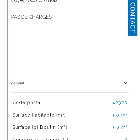
Loyer : 640 € /mois 
CONTACT
PAS DE CHARGES 
général
TRAD_SIROCCO_Caracteristique
Valeurs
Code postal
42320
Surface habitable (m²)
90 m²
Surface loi Boutin (m²)
90 m²
Nombre de chambre(s)
2