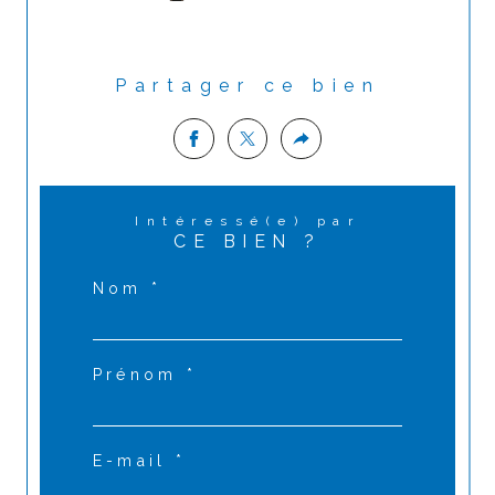
Partager ce bien
Intéressé(e) par
CE BIEN ?
Nom *
Prénom *
E-mail *