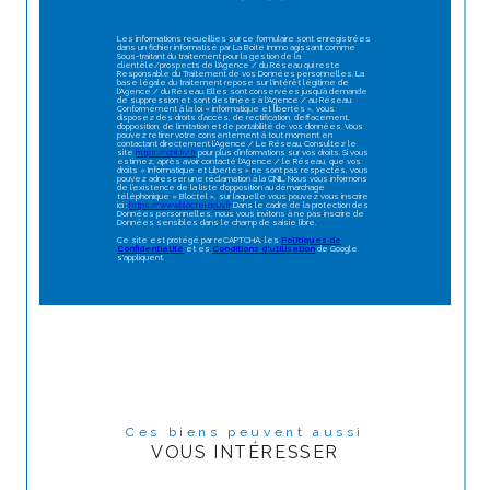
Les informations recueillies sur ce formulaire sont enregistrées
dans un fichier informatisé par La Boite Immo agissant comme
Sous-traitant du traitement pour la gestion de la
clientèle/prospects de l'Agence / du Réseau qui reste
Responsable du Traitement de vos Données personnelles. La
base légale du traitement repose sur l'intérêt légitime de
l'Agence / du Réseau. Elles sont conservées jusqu'à demande
de suppression et sont destinées à l'Agence / au Réseau.
Conformément à la loi « informatique et libertés », vous
disposez des droits d’accès, de rectification, d’effacement,
d’opposition, de limitation et de portabilité de vos données. Vous
pouvez retirer votre consentement à tout moment en
contactant directement l’Agence / Le Réseau. Consultez le
site
https://cnil.fr/fr
pour plus d’informations sur vos droits. Si vous
estimez, après avoir contacté l'Agence / le Réseau, que vos
droits « Informatique et Libertés » ne sont pas respectés, vous
pouvez adresser une réclamation à la CNIL. Nous vous informons
de l’existence de la liste d'opposition au démarchage
téléphonique « Bloctel », sur laquelle vous pouvez vous inscrire
ici :
https://www.bloctel.gouv.fr
. Dans le cadre de la protection des
Données personnelles, nous vous invitons à ne pas inscrire de
Données sensibles dans le champ de saisie libre.
Ce site est protégé par reCAPTCHA, les
Politiques de
Confidentialité
et es
Conditions d'utilisation
de Google
s'appliquent.
Ces biens peuvent aussi
VOUS INTÉRESSER