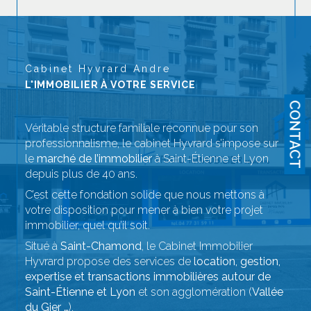
Cabinet Hyvrard Andre
L'IMMOBILIER À VOTRE SERVICE
CONTACT
Véritable structure familiale reconnue pour son
professionnalisme, le cabinet Hyvrard s’impose sur
le
marché de l’immobilier
à Saint-Étienne et Lyon
depuis plus de 40 ans.
C’est cette fondation solide que nous mettons à
votre disposition pour mener à bien votre projet
immobilier, quel qu’il soit.
Situé à
Saint-Chamond
, le Cabinet Immobilier
Hyvrard propose des services de
location, gestion,
expertise et transactions immobilières autour de
Saint-Étienne et Lyon
et son agglomération (
Vallée
du Gier …
).