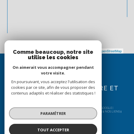
Leaflet
|
©
Maps
|
© OpenStreetMap
Jawg
Comme beaucoup, notre site
utilise les cookies
Espace
PROPRIÉTAIRE
On aimerait vous accompagner pendant
votre visite.
SE CONNECTER
En poursuivant, vous acceptez l'utilisation des
EXTRANET (PROPRIÉTAIRE ET
cookies par ce site, afin de vous proposer des
contenus adaptés et réaliser des statistiques !
LOCATAIRE)
© 2026 | TOUS DROITS RÉSERVÉS | TRADUCTION POWERED BY GOOGLE |
NOS HONORAIRES
PLAN DU SITE
MENTIONS LÉGALES
ADMIN
NOS LIENS
PARAMÉTRER
POLITIQUE RGPD
COOKIES
TOUT ACCEPTER